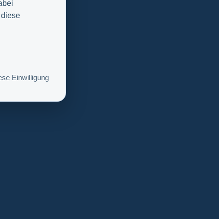
abei
 diese
se Einwilligung