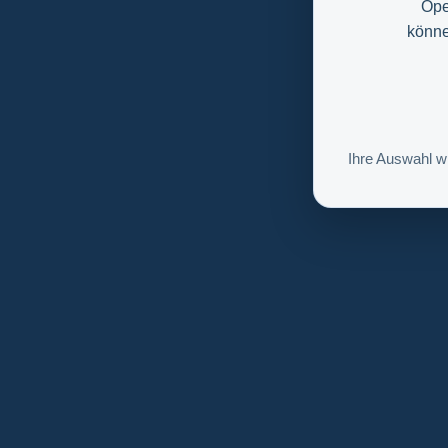
Ope
könne
Ihre Auswahl w