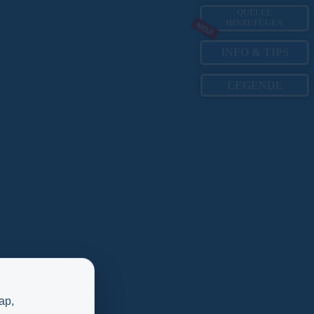
QUELLE
HINZUFÜGEN
NEU!
INFO
&
TIPS
LEGENDE
ap,