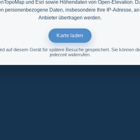
nTopoMap und Esri sowie Höhendaten von Open-Elevation. D
n personenbezogene Daten, insbesondere Ihre IP-Adresse, an
Anbieter übertragen werden.
Karte laden
ird auf diesem Gerät für spätere Besuche gespeichert. Sie können die
jederzeit widerrufen.