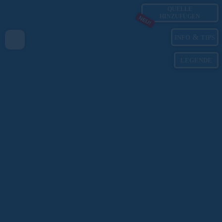
QUELLE
HINZUFÜGEN
NEU!
&
INFO
TIPS
LEGENDE