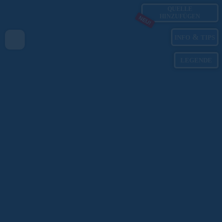
QUELLE
HINZUFÜGEN
NEU!
&
INFO
TIPS
LEGENDE