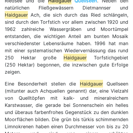
Riedsee und die
Haidgauer
Quellseen
. Neben den
natürlichen Fließgewässern Dietmannser und
Haidgauer
Ach, die sich durch das Ried schlängeln,
sind durch den Torfstich vor allem zwischen 1920 und
1962 zahlreiche Wassergräben und Moortümpel
entstanden, die wichtigen Anteil am bunten Mosaik
verschiedenster Lebensräume haben. 1996 hat man
mit einer systematischen Wiedervernässung das rund
250 Hektar große
Haidgauer
Torfstichgebiet
(250 Hektar) begonnen, die inzwischen gute Erfolge
zeigen.
Eine Besonderheit stellen die
Haidgauer
Quellseen
(mitunter auch Achquellen genannt) dar, eine Vielzahl
von Quelltöpfen mit kalk- und mineralreichem
Karstwasser, die gerade bei Sonnenschein ein helles
und überaus farbenfrohes Gegenstück zu den dunklen
Moorflächen bilden. Die grün bis türkis schimmernden
Limnokrenen haben einen Durchmesser von bis zu 20