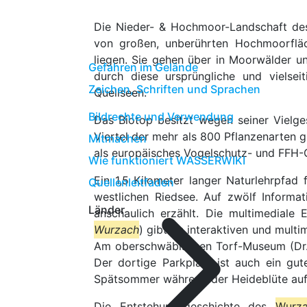
Die Nieder- & Hochmoor-Landschaft d
von großen, unberührten Hochmoorfl
liegen. Sie gehen über in Moorwälder u
Gefahren im Gelände
durch diese ursprüngliche und vielsei
Zeichen, Schriften und Sprachen
Quellseen.
Bildrechte und Verwendung
Das Biotop besitzt wegen seiner Vielges
Viertel der mehr als 800 Pflanzenarten g
Mitmachen
als europäisches Vogelschutz- und FFH-G
Wie funktioniert WASSERWIKI
Ein 1,5 Kilometer langer Naturlehrpfa
Quellenleitfaden
westlichen Riedsee. Auf zwölf Informa
Länder
anschaulich erzählt. Die multimediale 
Wurzach
) gibt an interaktiven und mult
Am oberschwäbischen Torf-Museum (Dr.-
Der dortige Parkplatz ist auch ein g
Spätsommer während der Heideblüte au
Die Entstehungsgeschichte des
Wurz