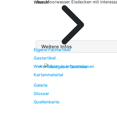
dem Moorwasser Eisdecken mit interessan
Wissen
Weitere Infos
Eigene Fachartikel
Gastartikel
Weiterführende Informationen
Kartenmaterial
Galerie
Glossar
Quellenkarte