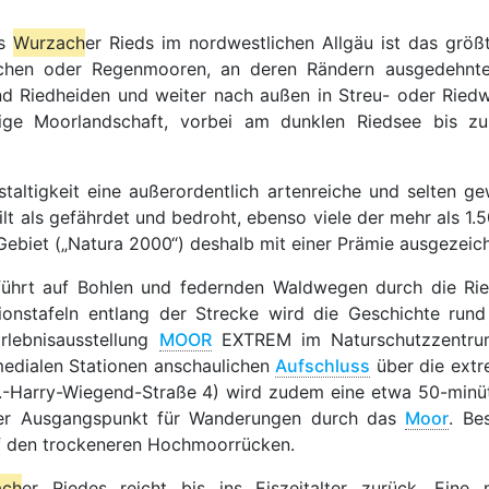
es
Wurzach
er Rieds im nordwestlichen Allgäu ist das grö
ächen oder Regenmooren, an deren Rändern ausgedehnt
nd Riedheiden und weiter nach außen in Streu- oder Rie
tige Moorlandschaft, vorbei am dunklen Riedsee bis zu 
taltigkeit eine außerordentlich artenreiche und selten g
ilt als gefährdet und bedroht, ebenso viele der mehr als 1
ebiet („Natura 2000“) deshalb mit einer Prämie ausgezeic
d führt auf Bohlen und federnden Waldwegen durch die R
tionstafeln entlang der Strecke wird die Geschichte r
Erlebnisausstellung
MOOR
EXTREM im Naturschutzzentr
imedialen Stationen anschaulichen
Aufschluss
über die extr
Harry-Wiegend-Straße 4) wird zudem eine etwa 50-minüti
uter Ausgangspunkt für Wanderungen durch das
Moor
. Be
f den trockeneren Hochmoorrücken.
ach
er Riedes reicht bis ins Eiszeitalter zurück. Eine 