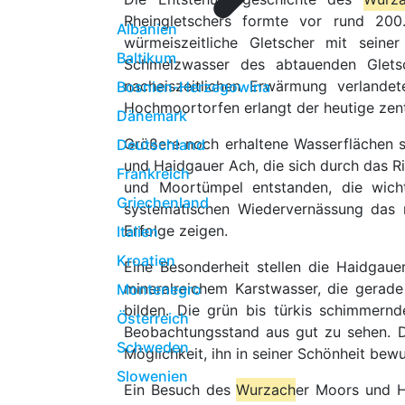
Rheingletschers formte vor rund 20
Albanien
würmeiszeitliche Gletscher mit seine
Baltikum
Schmelzwasser des abtauenden Glets
nacheiszeitlichen Erwärmung verland
Bosnien-Herzegowina
Hochmoortorfen erlangt der heutige zen
Dänemark
Größere noch erhaltene Wasserflächen 
Deutschland
und Haidgauer Ach, die sich durch das R
Frankreich
und Moortümpel entstanden, die wich
Griechenland
systematischen Wiedervernässung das 
Erfolge zeigen.
Italien
Kroatien
Eine Besonderheit stellen die Haidgaue
mineralreichem Karstwasser, die gerad
Montenegro
bilden. Die grün bis türkis schimmer
Österreich
Beobachtungsstand aus gut zu sehen. Da
Schweden
Möglichkeit, ihn in seiner Schönheit bew
Slowenien
Ein Besuch des
Wurzach
er Moors und Ha