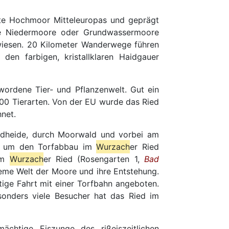
ßte Hochmoor Mitteleuropas und geprägt
e Niedermoore oder Grundwassermoore
dwiesen. 20 Kilometer Wanderwege führen
den farbigen, kristallklaren Haidgauer
ewordene Tier- und Pflanzenwelt. Gut ein
.500 Tierarten. Von der EU wurde das Ried
hnet.
iedheide, durch Moorwald und vorbei am
und um den Torfabbau im
Wurzach
er Ried
um
Wurzach
er Ried (Rosengarten 1,
Bad
eme Welt der Moore und ihre Entstehung.
ge Fahrt mit einer Torfbahn angeboten.
sonders viele Besucher hat das Ried im
mächtige Eiszunge des rißeiszeitlichen