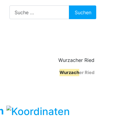
Suchen
Suchen
Wurzach
er Ried
en