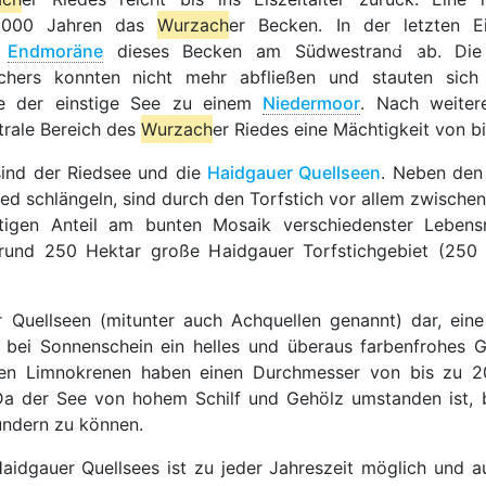
0.000 Jahren das
Wurzach
er Becken. In der letzten E
r
Endmoräne
dieses Becken am Südwestrand ab. Di
chers konnten nicht mehr abfließen und stauten sich
ete der einstige See zu einem
Niedermoor
. Nach weiter
trale Bereich des
Wurzach
er Riedes eine Mächtigkeit von b
sind der Riedsee und die
Haidgauer Quellseen
. Neben den
ied schlängeln, sind durch den Torfstich vor allem zwisch
tigen Anteil am bunten Mosaik verschiedenster Leben
rund 250 Hektar große Haidgauer Torfstichgebiet (250 
r Quellseen (mitunter auch Achquellen genannt) dar, eine
e bei Sonnenschein ein helles und überaus farbenfrohes
nden Limnokrenen haben einen Durchmesser von bis zu 
 der See von hohem Schilf und Gehölz umstanden ist, bi
undern zu können.
idgauer Quellsees ist zu jeder Jahreszeit möglich und au