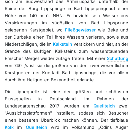
sich am Südwestrand des Arminiusparks unterhalb der
Ruine der Burg Lippspringe in Bad Lippspringeauf einer
Höhe von 140 m ü. NHN. Er bezieht sein Wasser aus
Versickerungen im südöstlich von Bad Lippspringe
gelegenen Karstgebiet, wo
Fließgewässer
wie Beke und
der Durbeke einen Teil ihres Wassers verlieren, sowie aus
Niederschlägen, die im
Kalkstein
versickern und hier, an der
Grenze des klüftigen Kalksteins zum wasserstauenden
Emscher Mergel wieder zutage treten. Mit einer
Schüttung
von 740 l/s ist sie die größere von den zwei wesentlichen
Karstquellen der Kurstadt Bad Lippspringe, die vor allem
durch ihre Heilquellen Bekanntheit erlangte.
Die Lippequelle ist eine der größten und schönsten
Flussquellen in Deutschland. Im Rahmen der
Landesgartenschau 2017 wurden am
Quellteich
zwei
"Aussichtsplattformen" installiert, sodass sich Besucher
einen besseren Überblick machen können. Der tiefblaue
Kolk
im
Quellteich
wird im Volksmund „Odins Auge“