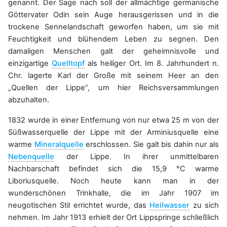
genannt. Der Sage nach soll der allmächtige germanische
Göttervater Odin sein Auge herausgerissen und in die
trockene Sennelandschaft geworfen haben, um sie mit
Feuchtigkeit und blühendem Leben zu segnen. Den
damaligen Menschen galt der geheimnisvolle und
einzigartige
Quelltopf
als heiliger Ort. Im 8. Jahrhundert n.
Chr. lagerte Karl der Große mit seinem Heer an den
„Quellen der Lippe“, um hier Reichsversammlungen
abzuhalten.
1832 wurde in einer Entfernung von nur etwa 25 m von der
Süßwasserquelle der Lippe mit der Arminiusquelle eine
warme
Mineralquelle
erschlossen. Sie galt bis dahin nur als
Nebenquelle
der Lippe. In ihrer unmittelbaren
Nachbarschaft befindet sich die 15,9 °C warme
Liboriusquelle. Noch heute kann man in der
wunderschönen Trinkhalle, die im Jahr 1907 im
neugotischen Stil errichtet wurde, das
Heilwasser
zu sich
nehmen. Im Jahr 1913 erhielt der Ort Lippspringe schließlich