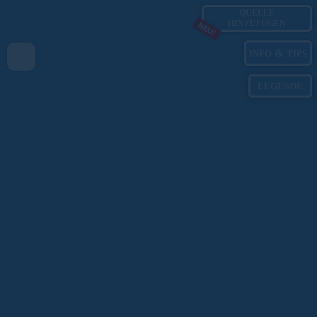
QUELLE
HINZUFÜGEN
NEU!
&
INFO
TIPS
LEGENDE