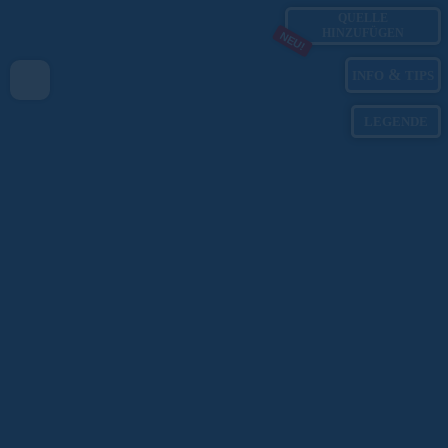
QUELLE
HINZUFÜGEN
NEU!
&
INFO
TIPS
LEGENDE