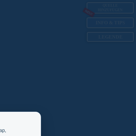
QUELLE
HINZUFÜGEN
NEU!
INFO
&
TIPS
LEGENDE
ap,