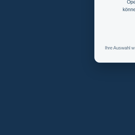
Ope
könne
Ihre Auswahl w