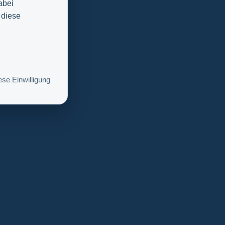
abei
 diese
se Einwilligung