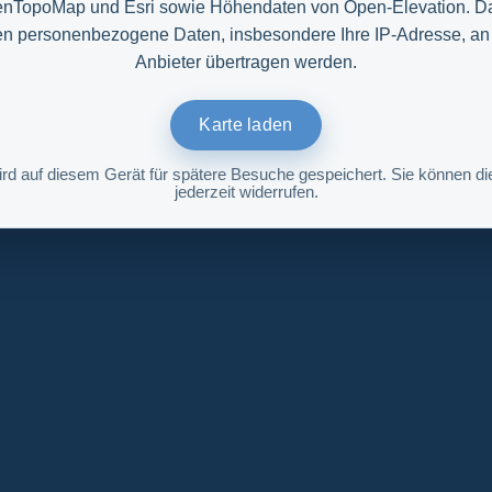
nTopoMap und Esri sowie Höhendaten von Open-Elevation. D
n personenbezogene Daten, insbesondere Ihre IP-Adresse, an
Anbieter übertragen werden.
Karte laden
ird auf diesem Gerät für spätere Besuche gespeichert. Sie können die
jederzeit widerrufen.