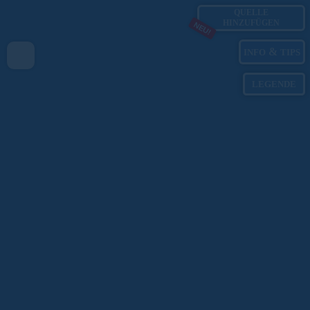
QUELLE
HINZUFÜGEN
NEU!
&
INFO
TIPS
LEGENDE