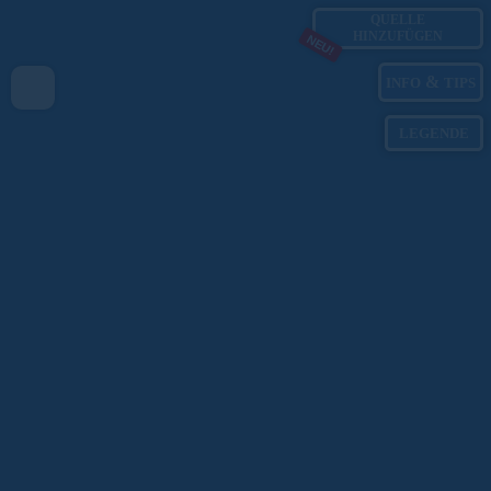
QUELLE
HINZUFÜGEN
NEU!
&
INFO
TIPS
LEGENDE