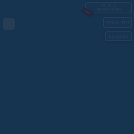
QUELLE
HINZUFÜGEN
NEU!
&
INFO
TIPS
LEGENDE