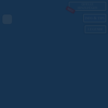
QUELLE
HINZUFÜGEN
NEU!
&
INFO
TIPS
LEGENDE