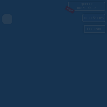
QUELLE
HINZUFÜGEN
NEU!
&
INFO
TIPS
LEGENDE