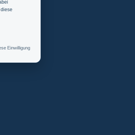
abei
 diese
se Einwilligung