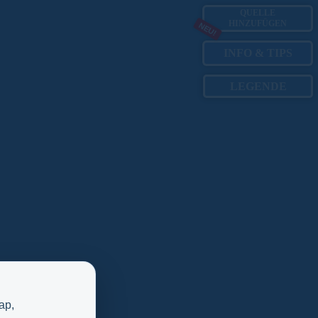
QUELLE
HINZUFÜGEN
NEU!
INFO
&
TIPS
LEGENDE
ap,