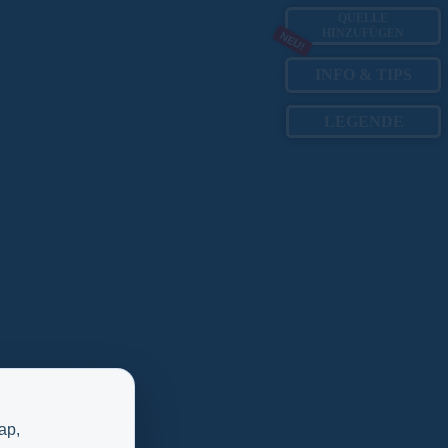
QUELLE
HINZUFÜGEN
NEU!
INFO
&
TIPS
LEGENDE
ap,