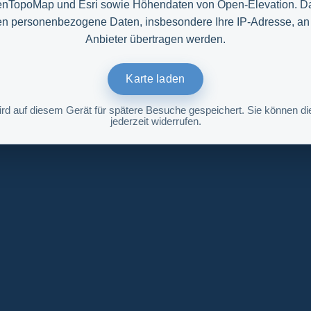
nTopoMap und Esri sowie Höhendaten von Open-Elevation. D
n personenbezogene Daten, insbesondere Ihre IP-Adresse, an
Anbieter übertragen werden.
Karte laden
ird auf diesem Gerät für spätere Besuche gespeichert. Sie können die
jederzeit widerrufen.