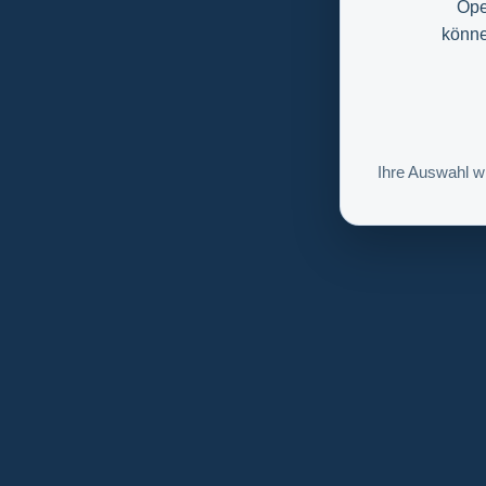
Ope
könne
Ihre Auswahl w