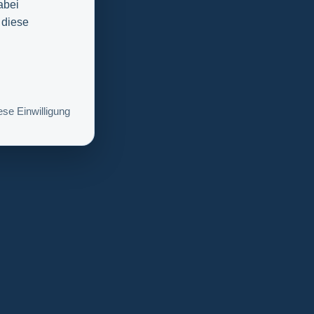
abei
 diese
se Einwilligung