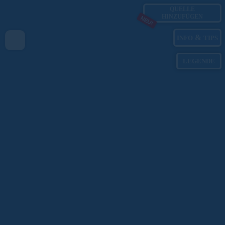
QUELLE
HINZUFÜGEN
NEU!
&
INFO
TIPS
LEGENDE