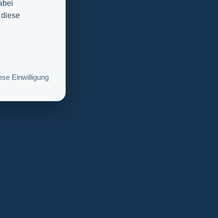
abei
 diese
se Einwilligung