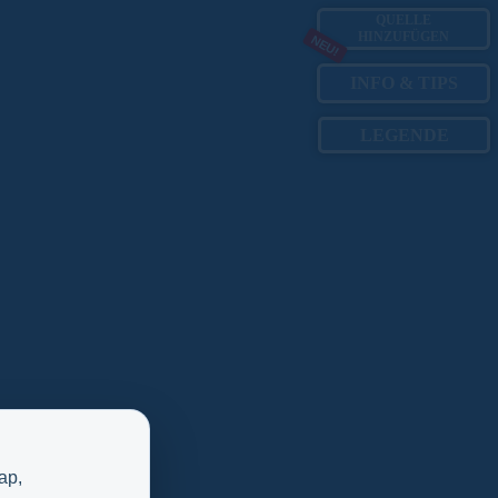
QUELLE
HINZUFÜGEN
NEU!
INFO
&
TIPS
LEGENDE
ap,