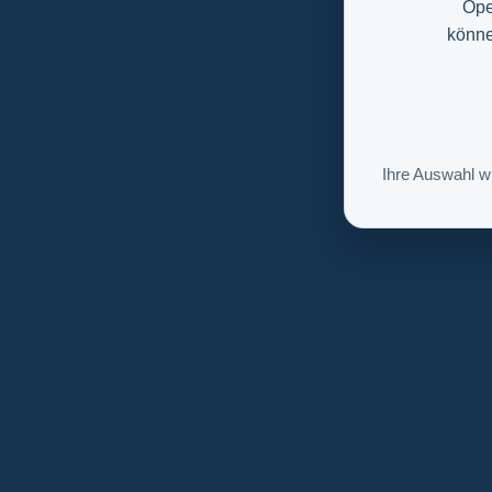
Ope
könne
Ihre Auswahl w