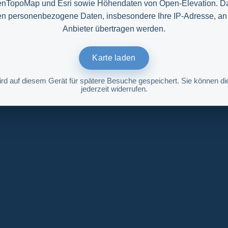
nTopoMap und Esri sowie Höhendaten von Open-Elevation. D
n personenbezogene Daten, insbesondere Ihre IP-Adresse, an
Anbieter übertragen werden.
Karte laden
ird auf diesem Gerät für spätere Besuche gespeichert. Sie können die
jederzeit widerrufen.