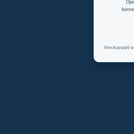
Ope
könne
Ihre Auswahl w