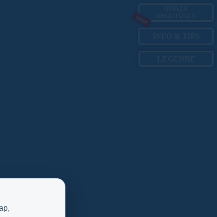
QUELLE
HINZUFÜGEN
NEU!
INFO
&
TIPS
LEGENDE
ap,