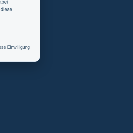
abei
 diese
se Einwilligung