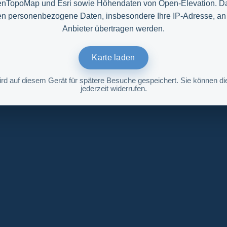
nTopoMap und Esri sowie Höhendaten von Open-Elevation. D
n personenbezogene Daten, insbesondere Ihre IP-Adresse, an
Anbieter übertragen werden.
Karte laden
ird auf diesem Gerät für spätere Besuche gespeichert. Sie können die
jederzeit widerrufen.