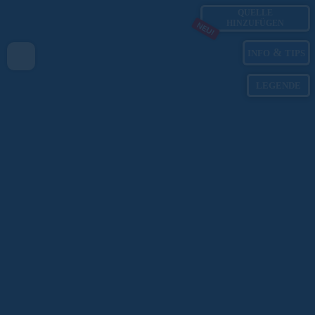
QUELLE
HINZUFÜGEN
NEU!
&
INFO
TIPS
LEGENDE