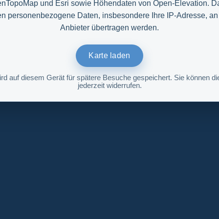
nTopoMap und Esri sowie Höhendaten von Open-Elevation. D
n personenbezogene Daten, insbesondere Ihre IP-Adresse, an
Anbieter übertragen werden.
Karte laden
ird auf diesem Gerät für spätere Besuche gespeichert. Sie können die
jederzeit widerrufen.