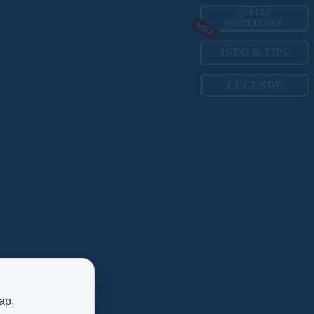
QUELLE
HINZUFÜGEN
NEU!
INFO
&
TIPS
LEGENDE
ap,