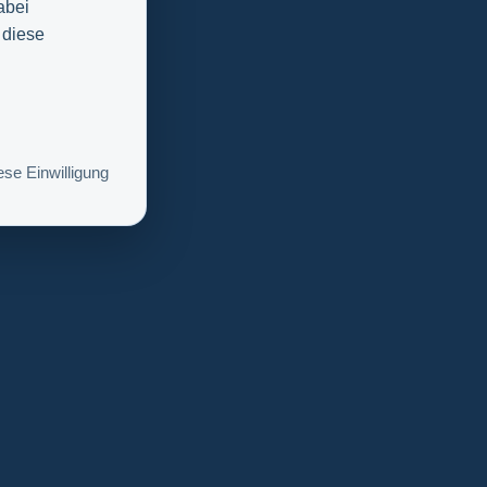
abei
 diese
se Einwilligung