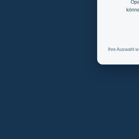
Ope
könne
Ihre Auswahl w