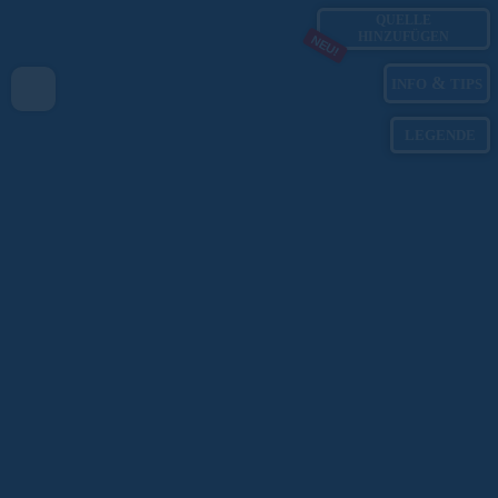
QUELLE
HINZUFÜGEN
NEU!
&
INFO
TIPS
LEGENDE