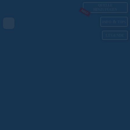
QUELLE
HINZUFÜGEN
NEU!
&
INFO
TIPS
LEGENDE