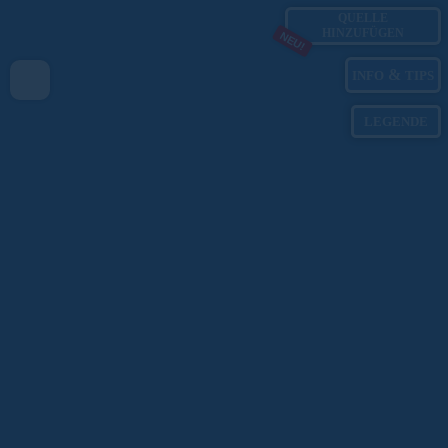
QUELLE
HINZUFÜGEN
NEU!
&
INFO
TIPS
LEGENDE