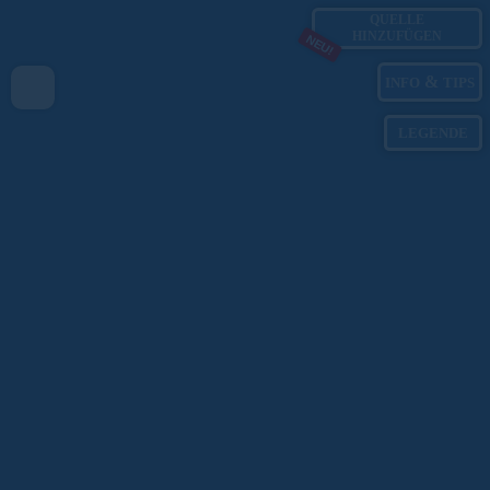
QUELLE
HINZUFÜGEN
NEU!
&
INFO
TIPS
LEGENDE